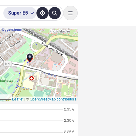
Super
E5
Toggle navigation
Leaflet
|
©
OpenStreetMap contributors