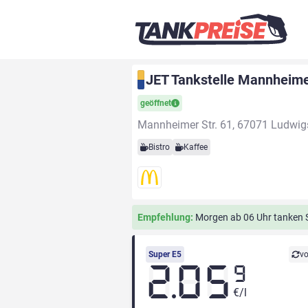
JET Tankstelle Mannheimer
geöffnet
Mannheimer Str. 61, 67071 Ludwi
Bistro
Kaffee
Empfehlung:
Morgen ab 06 Uhr tanken Si
Super E5
vo
2.05
9
€/l