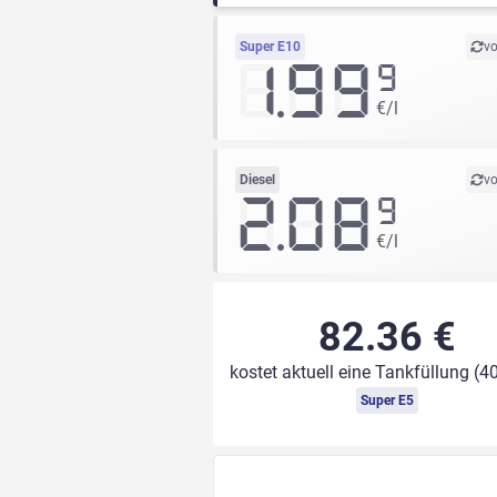
Super E10
vo
1.99
9
€/l
Diesel
vo
2.08
9
€/l
82.36 €
kostet aktuell eine Tankfüllung (40
Super E5