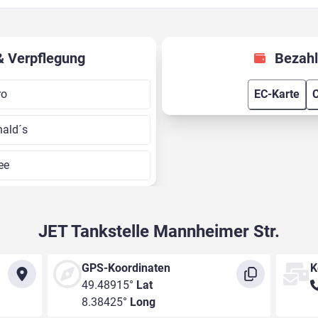
& Verpflegung
Bezahl
ro
EC-Karte
C
ald´s
ee
JET Tankstelle Mannheimer Str.
GPS-Koordinaten
K
49.48915°
Lat
8.38425°
Long