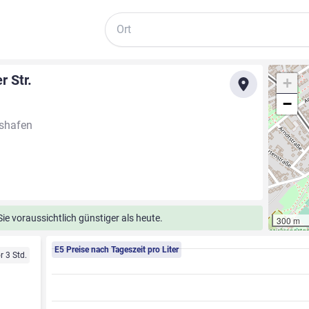
Suche
 Str.
+
−
gshafen
e voraussichtlich günstiger als heute.
300 m
E5 Preise nach Tageszeit pro Liter
r 3 Std.