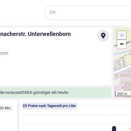
Suche
nacherstr. Unterwellenborn
+
−
born
e voraussichtlich günstiger als heute.
300 m
E5 Preise nach Tageszeit pro Liter
 30 Min.