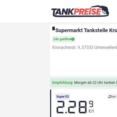
Supermarkt Tankstelle Kro
24h geöffnet
Kronacherstr. 9, 07333 Unterwellen
Empfehlung:
Morgen ab 22 Uhr tanken Si
Super E5
vor
2.28
9
€/l