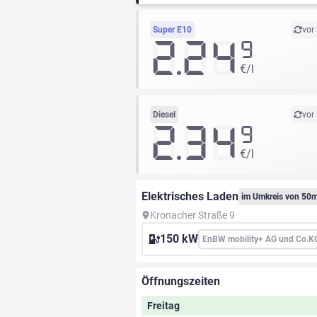
Super E10
vor
2.24
9
€/l
Diesel
vor
2.34
9
€/l
Elektrisches Laden
im Umkreis von 50
Kronacher Straße 9
150 kW
EnBW mobility+ AG und Co.K
Öffnungszeiten
Freitag