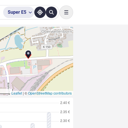
Super
E5
Toggle navigation
Leaflet
|
©
OpenStreetMap contributors