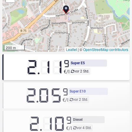
200 m
Leaflet
|
©
OpenStreetMap contributors
2.11
9
Super E5
€/l
vor 2 Std.
2.05
9
Super E10
€/l
vor 2 Std.
2.10
9
Diesel
€/l
vor 4 Std.