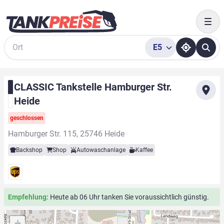
Togg
E5
Suche
CLASSIC Tankstelle Hamburger Str.
Heide
geschlossen
Hamburger Str. 115, 25746 Heide
Backshop
Shop
Autowaschanlage
Kaffee
Empfehlung:
Heute ab 06 Uhr tanken Sie voraussichtlich günstig.
+