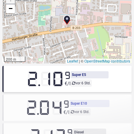
−
200 m
Leaflet
|
©
OpenStreetMap contributors
2.10
9
Super E5
€/l
vor 6 Std.
2.04
9
Super E10
€/l
vor 6 Std.
9
Diesel