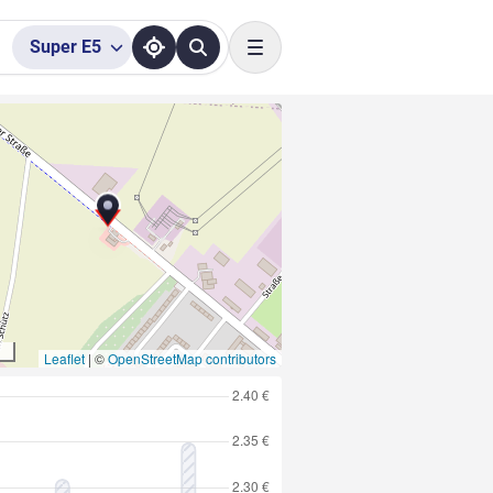
Super
E5
Toggle navigation
Leaflet
|
©
OpenStreetMap contributors