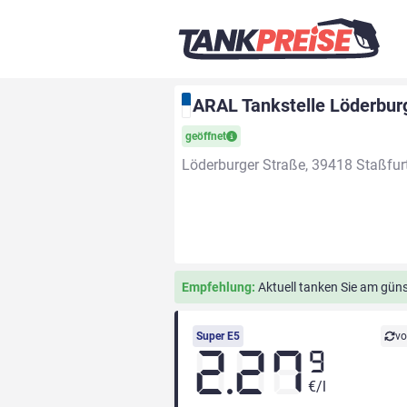
ARAL Tankstelle Löderbur
geöffnet
Löderburger Straße, 39418 Staßfur
Empfehlung:
Aktuell tanken Sie am güns
Super E5
vo
2.27
9
€/l