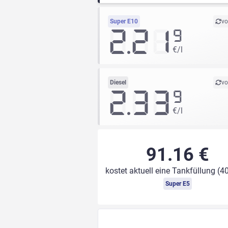
Super E10
vo
2.21
9
€/l
Diesel
vo
2.33
9
€/l
91.16 €
kostet aktuell eine Tankfüllung (40
Super E5