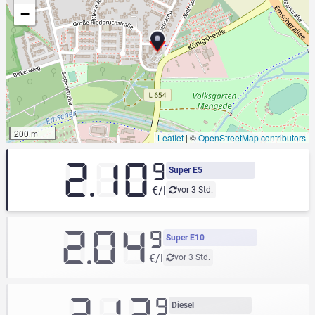
−
200 m
Leaflet
|
©
OpenStreetMap contributors
2.10
9
Super E5
€/l
vor 3 Std.
2.04
9
Super E10
€/l
vor 3 Std.
9
Diesel