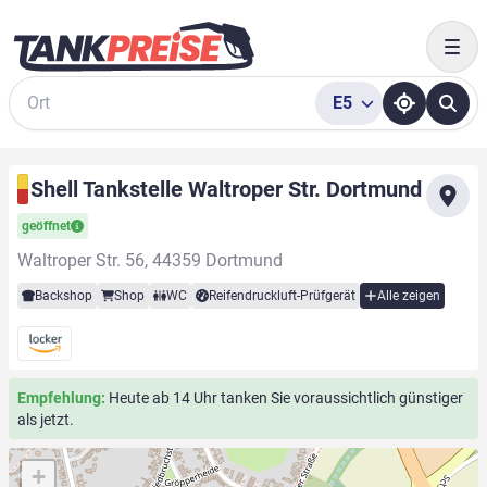
Togg
E5
Suche
Shell Tankstelle Waltroper Str. Dortmund
geöffnet
Waltroper Str. 56, 44359 Dortmund
Backshop
Shop
WC
Reifendruckluft-Prüfgerät
Alle zeigen
Empfehlung:
Heute ab 14 Uhr tanken Sie voraussichtlich günstiger
als jetzt.
+