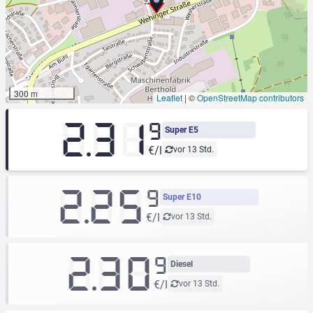
300 m
Leaflet
|
©
OpenStreetMap contributors
2.31
9
Super E5
€/l
vor 13 Std.
2.25
9
Super E10
€/l
vor 13 Std.
2.30
9
Diesel
€/l
vor 13 Std.