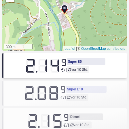
300 m
Leaflet
|
©
OpenStreetMap contributors
2.14
9
Super E5
€/l
vor 10 Std.
2.08
9
Super E10
€/l
vor 10 Std.
2.15
9
Diesel
€/l
vor 10 Std.