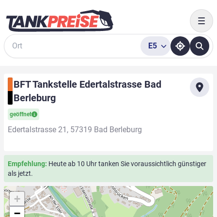
Togg
E5
Suche
BFT Tankstelle Edertalstrasse Bad
Berleburg
geöffnet
Edertalstrasse 21, 57319 Bad Berleburg
Empfehlung:
Heute ab 10 Uhr tanken Sie voraussichtlich günstiger
als jetzt.
+
−