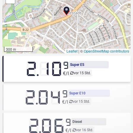
300 m
Leaflet
|
©
OpenStreetMap contributors
2.10
9
Super E5
€/l
vor 15 Std.
2.04
9
Super E10
€/l
vor 15 Std.
2.06
9
Diesel
€/l
vor 16 Std.