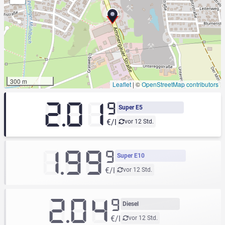
300 m
Leaflet
|
©
OpenStreetMap contributors
2.01
9
Super E5
€/l
vor 12 Std.
1.99
9
Super E10
€/l
vor 12 Std.
2.04
9
Diesel
€/l
vor 12 Std.