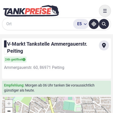
Togg
E5
Suche
V-Markt Tankstelle Ammergauerstr.
Peiting
24h geöffnet
Ammergauerstr. 60, 86971 Peiting
Empfehlung:
Morgen ab 06 Uhr tanken Sie voraussichtlich
günstiger als heute.
+
−