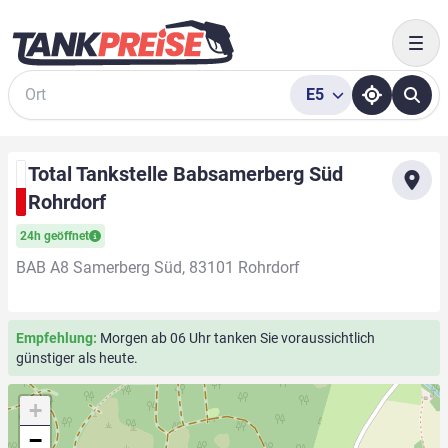
Togg
E5
Suche
Total Tankstelle Babsamerberg Süd
Rohrdorf
24h geöffnet
BAB A8 Samerberg Süd, 83101 Rohrdorf
Empfehlung:
Morgen ab 06 Uhr tanken Sie voraussichtlich
günstiger als heute.
+
−