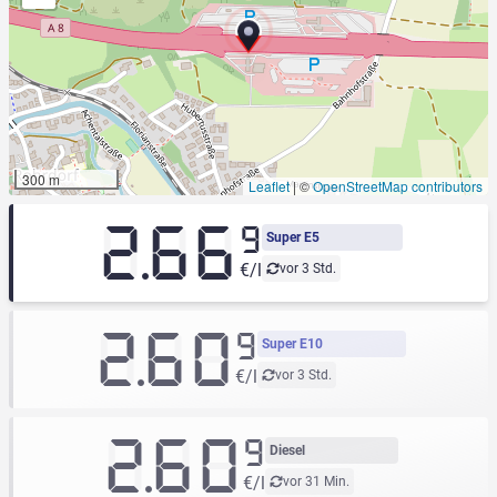
300 m
Leaflet
|
©
OpenStreetMap contributors
2.66
9
Super E5
€/l
vor 3 Std.
2.60
9
Super E10
€/l
vor 3 Std.
2.60
9
Diesel
€/l
vor 31 Min.