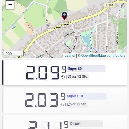
−
200 m
Leaflet
|
©
OpenStreetMap contributors
2.09
9
Super E5
€/l
vor 12 Std.
2.03
9
Super E10
€/l
vor 12 Std.
2.11
9
Diesel