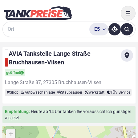
Togg
E5
Suche
AVIA Tankstelle Lange Straße
Bruchhausen-Vilsen
geöffnet
Lange Straße 87, 27305 Bruchhausen-Vilsen
Shop
Autowaschanlage
Staubsauger
Werkstatt
TÜV Service
Empfehlung:
Heute ab 14 Uhr tanken Sie voraussichtlich günstiger
als jetzt.
+