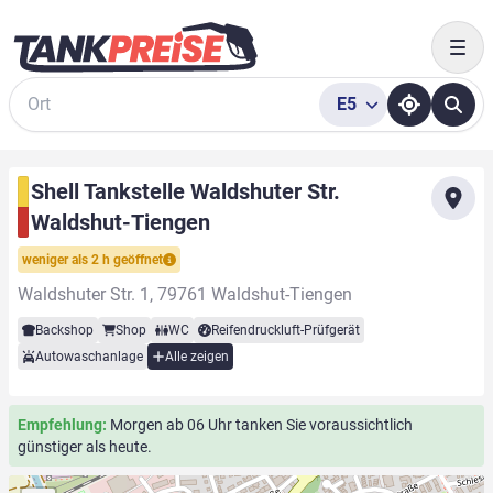
Togg
E5
Suche
Shell Tankstelle Waldshuter Str.
Waldshut-Tiengen
weniger als 2 h geöffnet
Waldshuter Str. 1, 79761 Waldshut-Tiengen
Backshop
Shop
WC
Reifendruckluft-Prüfgerät
Autowaschanlage
Alle zeigen
Empfehlung:
Morgen ab 06 Uhr tanken Sie voraussichtlich
günstiger als heute.