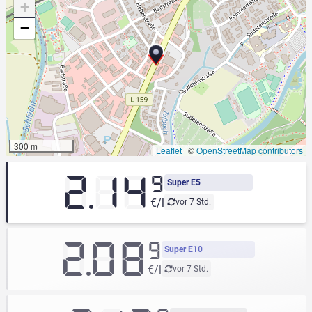
+
−
300 m
Leaflet
|
©
OpenStreetMap contributors
2.14
9
Super E5
€/l
vor 7 Std.
2.08
9
Super E10
€/l
vor 7 Std.