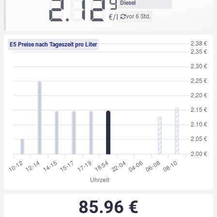
2.12
9
Diesel
€/l
vor 6 Std.
E5 Preise nach Tageszeit pro Liter
85.96 €