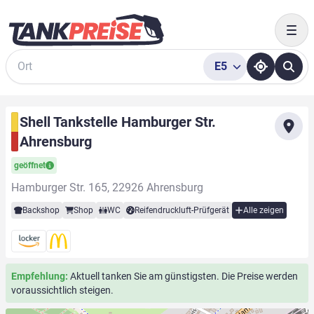
Togg
E5
Suche
Shell Tankstelle Hamburger Str.
Ahrensburg
geöffnet
Hamburger Str. 165, 22926 Ahrensburg
Backshop
Shop
WC
Reifendruckluft-Prüfgerät
Alle zeigen
Empfehlung:
Aktuell tanken Sie am günstigsten. Die Preise werden
voraussichtlich steigen.