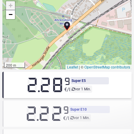
+
−
200 m
Leaflet
|
©
OpenStreetMap contributors
2.28
9
Super E5
€/l
vor 1 Min.
2.22
9
Super E10
€/l
vor 1 Min.