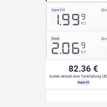
Super E10
vo
1.99
9
€/l
Diesel
vo
2.06
9
€/l
82.36 €
kostet aktuell eine Tankfüllung (40
Super E5