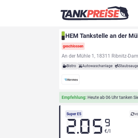
HEM Tankstelle an der Mü
geschlossen
An der Mühle 1, 18311 Ribnitz-Da
Bistro
Autowaschanlage
Staubsauge
Empfehlung:
Heute ab 06 Uhr tanken Sie 
Super E5
vo
2.05
9
€/l