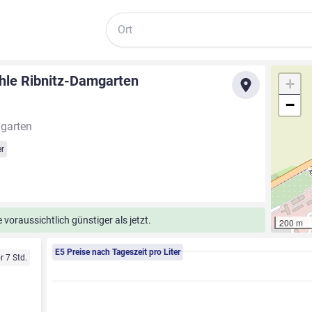
Suche
hle Ribnitz-Damgarten
+
−
mgarten
r
voraussichtlich günstiger als jetzt.
200 m
E5 Preise nach Tageszeit pro Liter
r 7 Std.