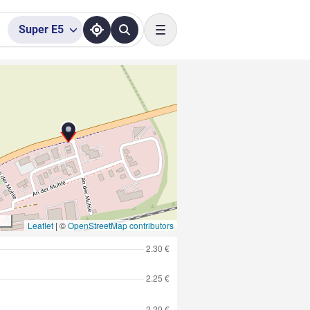
Super
E5
Toggle navigation
Leaflet
|
©
OpenStreetMap contributors