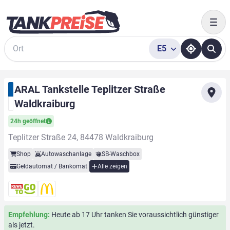
Togg
E5
Suche
ARAL Tankstelle Teplitzer Straße
Waldkraiburg
24h geöffnet
Teplitzer Straße 24, 84478 Waldkraiburg
Shop
Autowaschanlage
SB-Waschbox
Geldautomat / Bankomat
Alle zeigen
Empfehlung:
Heute ab 17 Uhr tanken Sie voraussichtlich günstiger
als jetzt.