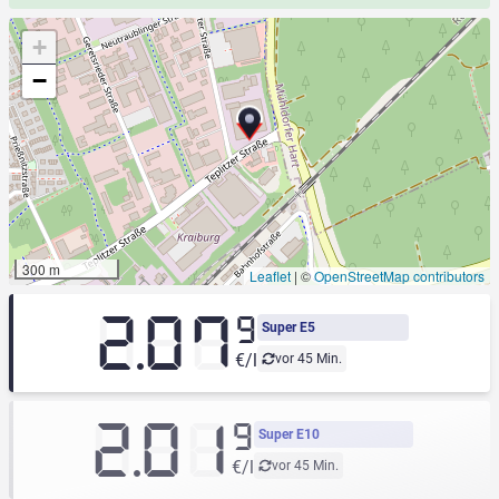
+
−
300 m
Leaflet
|
©
OpenStreetMap contributors
2.07
9
Super E5
€/l
vor 45 Min.
2.01
9
Super E10
€/l
vor 45 Min.