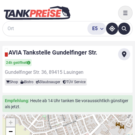
Togg
E5
Suche
AVIA Tankstelle Gundelfinger Str.
24h geöffnet
Gundelfinger Str. 36, 89415 Lauingen
Shop
Bistro
Staubsauger
TÜV Service
Empfehlung:
Heute ab 14 Uhr tanken Sie voraussichtlich günstiger
als jetzt.
+
−