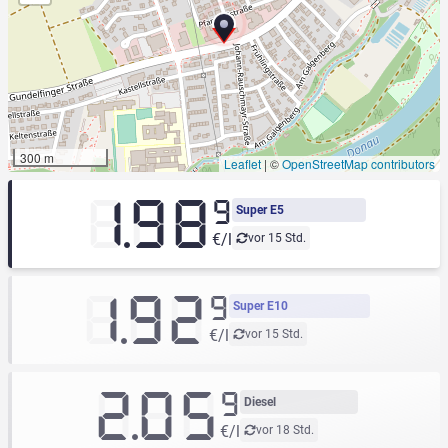
300 m
Leaflet
|
©
OpenStreetMap contributors
1.98
9
Super E5
€/l
vor 15 Std.
1.92
9
Super E10
€/l
vor 15 Std.
2.05
9
Diesel
€/l
vor 18 Std.