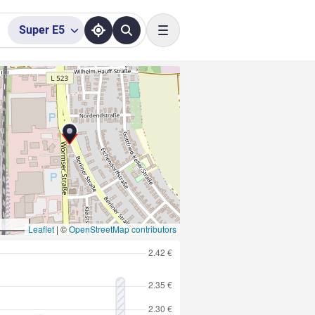
Super
E5
Toggle navigation
Leaflet
|
©
OpenStreetMap contributors