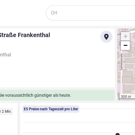
Suche
traße Frankenthal
+
−
nthal
e voraussichtlich günstiger als heute.
300 m
E5 Preise nach Tageszeit pro Liter
r 2 Min.