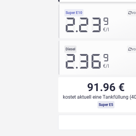
Super E10
vo
2.23
9
€/l
Diesel
vo
2.36
9
€/l
91.96 €
kostet aktuell eine Tankfüllung (40
Super E5