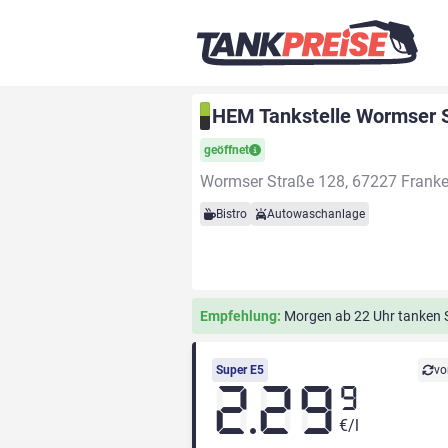
HEM Tankstelle Wormser S
geöffnet
Wormser Straße 128, 67227 Franke
Bistro
Autowaschanlage
Empfehlung:
Morgen ab 22 Uhr tanken Si
Super E5
vo
2.29
9
€/l