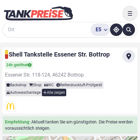
Togg
E5
Suche
Shell Tankstelle Essener Str. Bottrop
24h geöffnet
Essener Str. 118-124, 46242 Bottrop
Backshop
Shop
WC
Reifendruckluft-Prüfgerät
Autowaschanlage
Alle zeigen
Empfehlung:
Aktuell tanken Sie am günstigsten. Die Preise werden
voraussichtlich steigen.