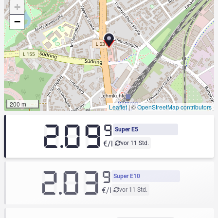
+
−
200 m
Leaflet
|
©
OpenStreetMap contributors
2.09
9
Super E5
€/l
vor 11 Std.
2.03
9
Super E10
€/l
vor 11 Std.