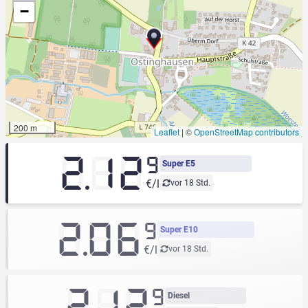
−
200 m
Leaflet
|
©
OpenStreetMap contributors
2.12
9
Super E5
€/l
vor 18 Std.
2.06
9
Super E10
€/l
vor 18 Std.
2.12
9
Diesel