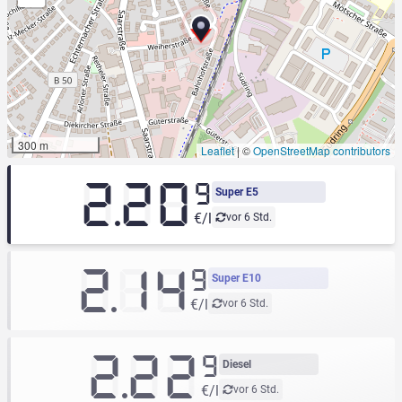
300 m
Leaflet
|
©
OpenStreetMap contributors
2.20
9
Super E5
€/l
vor 6 Std.
2.14
9
Super E10
€/l
vor 6 Std.
2.22
9
Diesel
€/l
vor 6 Std.