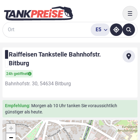
Togg
E5
Suche
Raiffeisen Tankstelle Bahnhofstr.
Bitburg
24h geöffnet
Bahnhofstr. 30, 54634 Bitburg
Empfehlung:
Morgen ab 10 Uhr tanken Sie voraussichtlich
günstiger als heute.
+
−