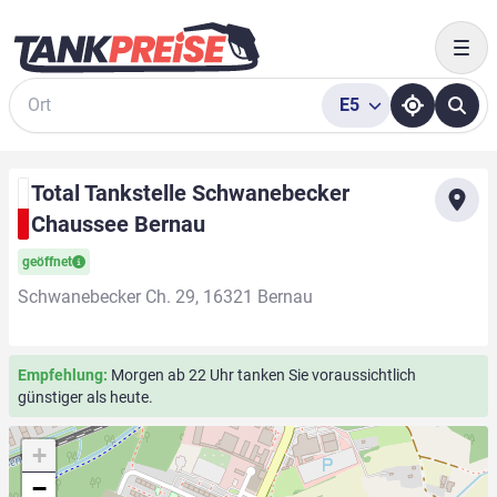
Togg
E5
Suche
Total Tankstelle Schwanebecker
Chaussee Bernau
geöffnet
Schwanebecker Ch. 29, 16321 Bernau
Empfehlung:
Morgen ab 22 Uhr tanken Sie voraussichtlich
günstiger als heute.
+
−