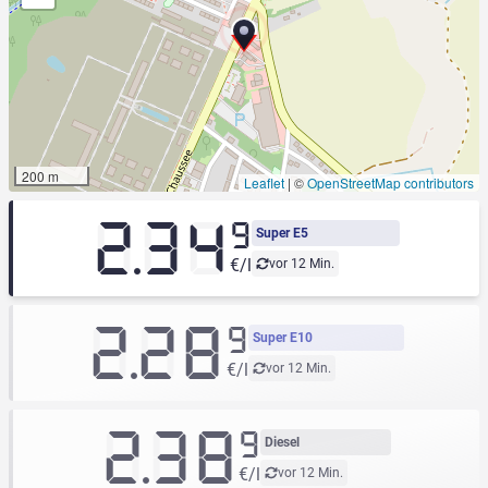
200 m
Leaflet
|
©
OpenStreetMap contributors
2.34
9
Super E5
€/l
vor 12 Min.
2.28
9
Super E10
€/l
vor 12 Min.
2.38
9
Diesel
€/l
vor 12 Min.