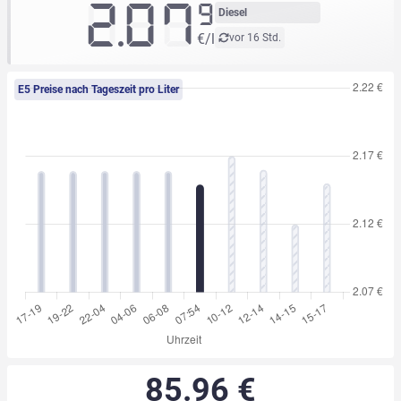
2.07
9
Diesel
€/l
vor 16 Std.
E5 Preise nach Tageszeit pro Liter
85.96 €