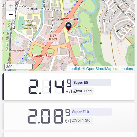
+
−
300 m
Leaflet
|
©
OpenStreetMap contributors
2.14
9
Super E5
€/l
vor 1 Std.
2.08
9
Super E10
€/l
vor 1 Std.