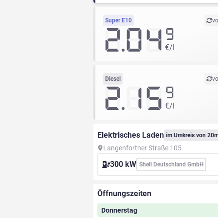
Super E10
vo
2.04
9
€/l
Diesel
vo
2.15
9
€/l
Elektrisches Laden
im Umkreis von 20
Langenforther Straße 105
300 kW
Shell Deutschland GmbH
Öffnungszeiten
Donnerstag