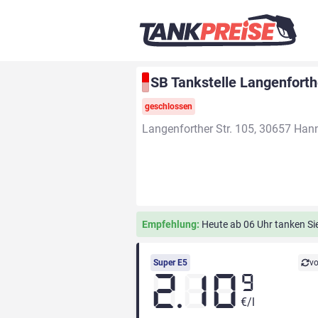
SB Tankstelle Langenforth
geschlossen
Langenforther Str. 105, 30657 Han
Empfehlung:
Heute ab 06 Uhr tanken Sie
Super E5
vo
2.10
9
€/l