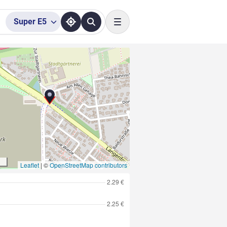
Super
E5
Toggle navigation
Leaflet
|
©
OpenStreetMap contributors