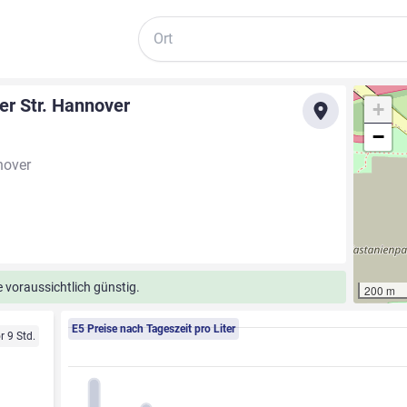
Suche
er Str. Hannover
+
−
nover
 voraussichtlich günstig.
200 m
E5 Preise nach Tageszeit pro Liter
r 9 Std.