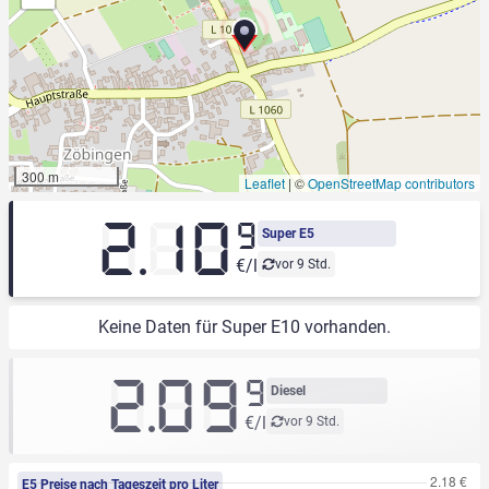
300 m
Leaflet
|
©
OpenStreetMap contributors
2.10
9
Super E5
€/l
vor 9 Std.
Keine Daten für Super E10 vorhanden.
2.09
9
Diesel
€/l
vor 9 Std.
E5 Preise nach Tageszeit pro Liter