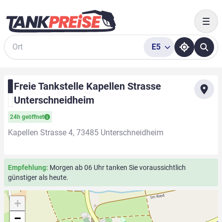
Togg
E5
Suche
Freie Tankstelle Kapellen Strasse
Unterschneidheim
24h geöffnet
Kapellen Strasse 4, 73485 Unterschneidheim
Empfehlung:
Morgen ab 06 Uhr tanken Sie voraussichtlich
günstiger als heute.
+
−