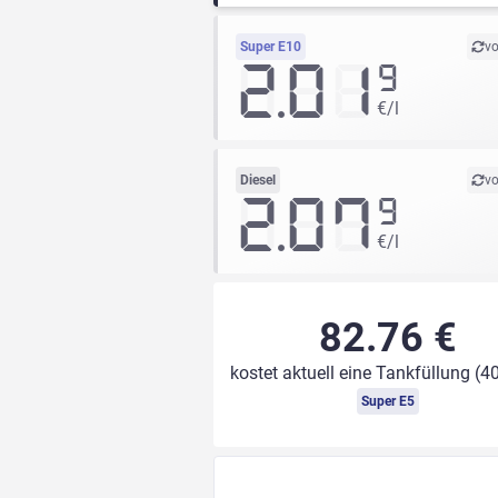
Super E10
vo
2.01
9
€/l
Diesel
vo
2.07
9
€/l
82.76 €
kostet aktuell eine Tankfüllung (40
Super E5