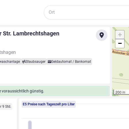
Suche
r Str. Lambrechtshagen
+
−
htshagen
waschanlage
Staubsauger
Geldautomat / Bankomat
 voraussichtlich günstig.
200 m
E5 Preise nach Tageszeit pro Liter
r 9 Std.