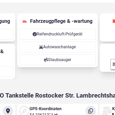
gung
Fahrzeugpflege & -wartung
Reifendruckluft-Prüfgerät
Autowaschanlage
Staubsauger
D
O Tankstelle Rostocker Str. Lambrechtsh
GPS-Koordinaten
K
54.106213°
Lat