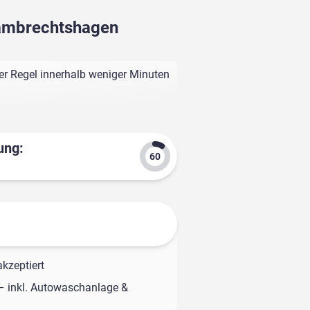
 Lambrechtshagen
er Regel innerhalb weniger Minuten
ung:
kzeptiert
– inkl. Autowaschanlage &