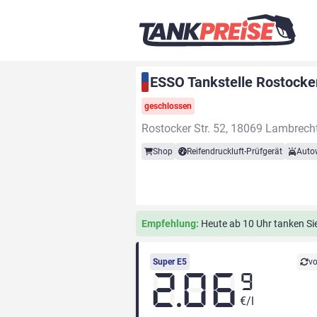
ESSO Tankstelle Rostocke
geschlossen
Rostocker Str. 52, 18069 Lambrec
Shop
Reifendruckluft-Prüfgerät
Auto
Empfehlung:
Heute ab 10 Uhr tanken Sie
Super E5
vo
2.06
9
€/l