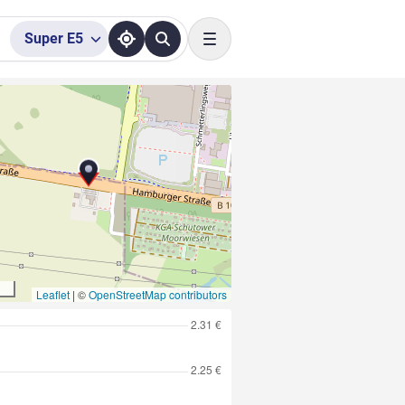
Super
E5
Toggle navigation
Leaflet
|
©
OpenStreetMap contributors