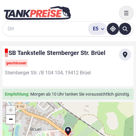
Togg
E5
Suche
SB Tankstelle Sternberger Str. Brüel
geschlossen
Sternberger Str. /B 104 104, 19412 Brüel
Empfehlung:
Morgen ab 10 Uhr tanken Sie voraussichtlich günstig.
+
−