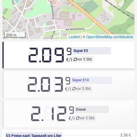
200 m
Leaflet
|
©
OpenStreetMap contributors
2.09
9
Super E5
€/l
vor 5 Std.
2.03
9
Super E10
€/l
vor 5 Std.
2.12
9
Diesel
€/l
vor 5 Std.
E5 Preise nach Tageszeit pro Liter