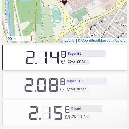
300 m
Leaflet
|
©
OpenStreetMap contributors
2.14
8
Super E5
€/l
vor 38 Min.
2.08
8
Super E10
€/l
vor 38 Min.
2.15
8
Diesel
€/l
vor 1 Std.