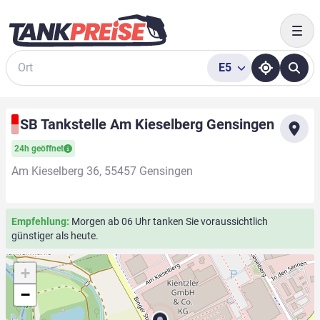
Togg
E5
Suche
SB Tankstelle Am Kieselberg Gensingen
24h geöffnet
Am Kieselberg 36, 55457 Gensingen
Empfehlung:
Morgen ab 06 Uhr tanken Sie voraussichtlich
günstiger als heute.
+
−