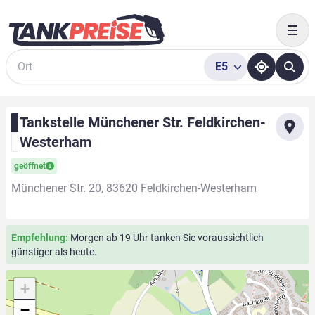
Togg
E5
Suche
Tankstelle Münchener Str. Feldkirchen-
Westerham
geöffnet
Münchener Str. 20, 83620 Feldkirchen-Westerham
Empfehlung:
Morgen ab 19 Uhr tanken Sie voraussichtlich
günstiger als heute.
+
−