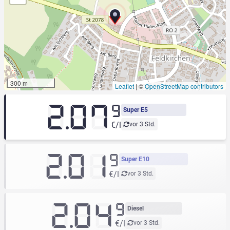
300 m
Leaflet
|
©
OpenStreetMap contributors
2.07
9
Super E5
€/l
vor 3 Std.
2.01
9
Super E10
€/l
vor 3 Std.
2.04
9
Diesel
€/l
vor 3 Std.