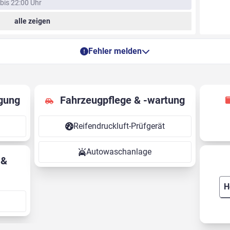
bis 22:00 Uhr
alle zeigen
Fehler melden
gung
Fahrzeugpflege & -wartung
Reifendruckluft-Prüfgerät
Autowaschanlage
H