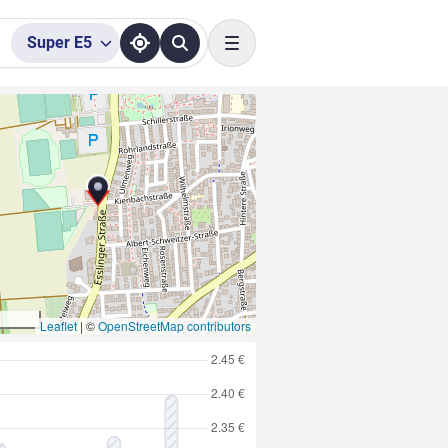
Super
E5
Toggle navigation
Leaflet
|
©
OpenStreetMap contributors