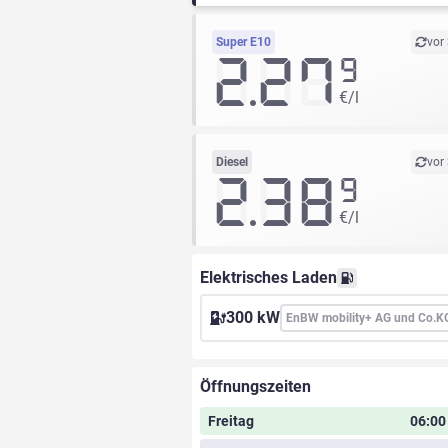
Super E10
vor
2.27
9
€/l
Diesel
vor
2.38
9
€/l
Elektrisches Laden
300 kW
EnBW mobility+ AG und Co.K
Öffnungszeiten
Freitag
06:00