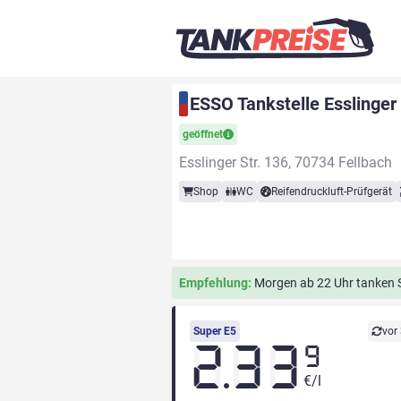
ESSO Tankstelle Esslinger 
geöffnet
Esslinger Str. 136, 70734 Fellbach
Shop
WC
Reifendruckluft-Prüfgerät
Empfehlung:
Morgen ab 22 Uhr tanken Si
Super E5
vor
2.33
9
€/l