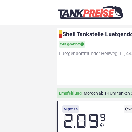
Shell Tankstelle Luetgen
24h geöffnet
Luetgendortmunder Hellweg 11, 4
Empfehlung:
Morgen ab 14 Uhr tanken Si
Super E5
vo
2.09
9
€/l