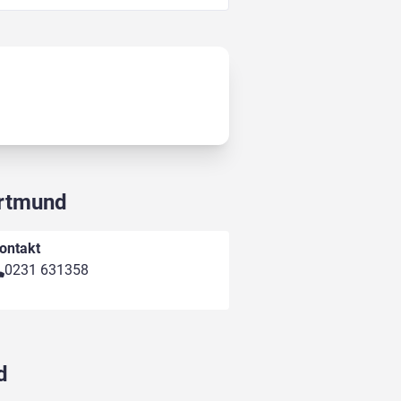
ortmund
ontakt
0231 631358
d