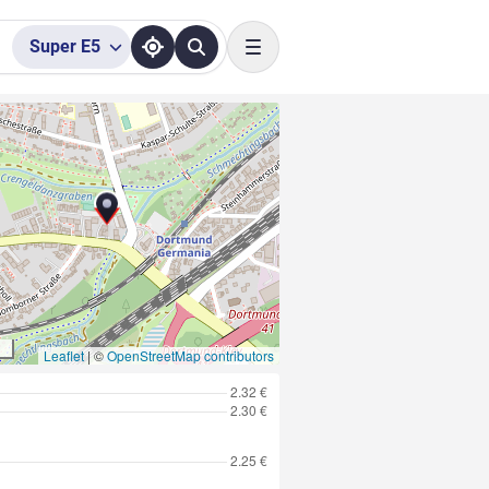
Super
E5
Toggle navigation
Leaflet
|
©
OpenStreetMap contributors