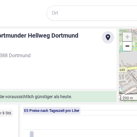
Suche
dortmunder Hellweg Dortmund
+
−
4388 Dortmund
e voraussichtlich günstiger als heute.
200 m
E5 Preise nach Tageszeit pro Liter
r 8 Std.