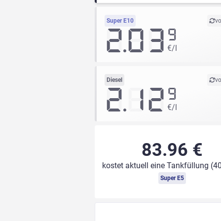
Super E10
vo
2.03
9
€/l
Diesel
vo
2.12
9
€/l
83.96 €
kostet aktuell eine Tankfüllung (40
Super E5