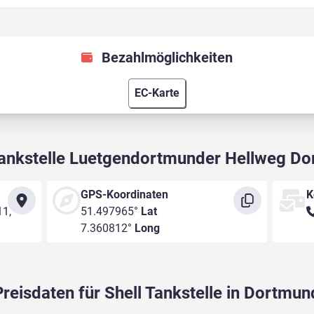
Bezahlmöglichkeiten
EC-Karte
Tankstelle Luetgendortmunder Hellweg D
GPS-Koordinaten
K
11,
51.497965°
Lat
7.360812°
Long
Preisdaten für Shell Tankstelle in Dortmun