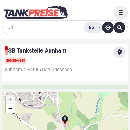
Togg
E5
Suche
SB Tankstelle Aunham
geschlossen
Aunham 4, 94086 Bad Griesbach
+
−