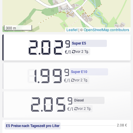
300 m
Leaflet
|
©
OpenStreetMap contributors
2.02
9
Super E5
€/l
vor 2 Tg.
1.99
9
Super E10
€/l
vor 2 Tg.
2.05
9
Diesel
€/l
vor 2 Tg.
E5 Preise nach Tageszeit pro Liter