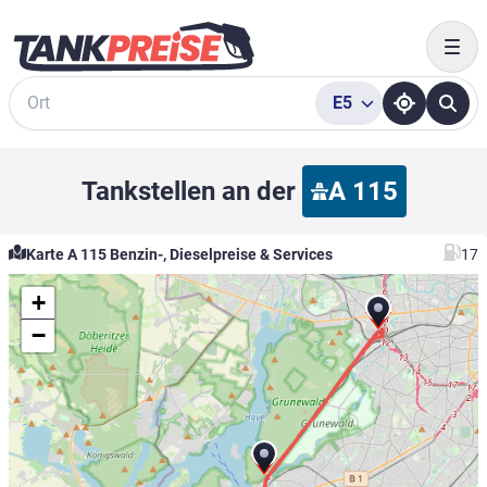
Togg
E5
Suche
Tankstellen an der
A 115
Karte A 115 Benzin-, Dieselpreise & Services
17
+
−