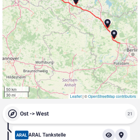
50 km
30 mi
Leaflet
|
©
OpenStreetMap contributors
Ost -> West
21
ARAL Tankstelle
ARAL