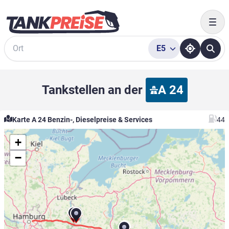
Togg
E5
Suche
Tankstellen an der
A 24
Karte A 24 Benzin-, Dieselpreise & Services
44
+
−