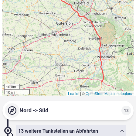
10 km
10 mi
Leaflet
|
©
OpenStreetMap contributors
Nord -> Süd
13
13 weitere Tankstellen an Abfahrten