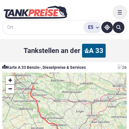
Togg
E5
Suche
Tankstellen an der
A 33
Karte A 33 Benzin-, Dieselpreise & Services
26
+
−