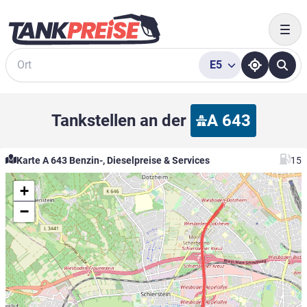
Togg
E5
Suche
Tankstellen an der
A 643
Karte A 643 Benzin-, Dieselpreise & Services
15
+
−