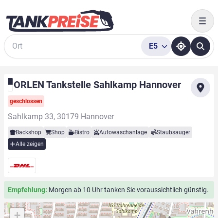
Togg
E5
Suche
ORLEN Tankstelle Sahlkamp Hannover
geschlossen
Sahlkamp 33, 30179 Hannover
Backshop
Shop
Bistro
Autowaschanlage
Staubsauger
Alle zeigen
Empfehlung:
Morgen ab 10 Uhr tanken Sie voraussichtlich günstig.
+