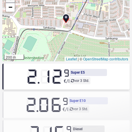
−
200 m
Leaflet
|
©
OpenStreetMap contributors
2.12
9
Super E5
€/l
vor 3 Std.
2.06
9
Super E10
€/l
vor 3 Std.
9
Diesel