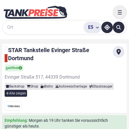
Togg
E5
Suche
STAR Tankstelle Evinger Straße
Dortmund
geöffnet
Evinger Straße 517, 44339 Dortmund
Backshop
Shop
Bistro
Autowaschanlage
Staubsauger
Alle zeigen
Empfehlung:
Morgen ab 19 Uhr tanken Sie voraussichtlich
günstiger als heute.