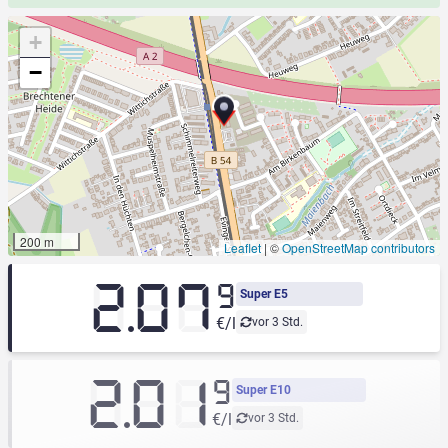
+
−
200 m
Leaflet
|
©
OpenStreetMap contributors
2.07
9
Super E5
€/l
vor 3 Std.
2.01
9
Super E10
€/l
vor 3 Std.