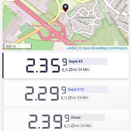
300 m
Leaflet
|
©
OpenStreetMap contributors
2.35
9
Super E5
€/l
vor 24 Min.
2.29
9
Super E10
€/l
vor 24 Min.
2.39
9
Diesel
€/l
vor 24 Min.