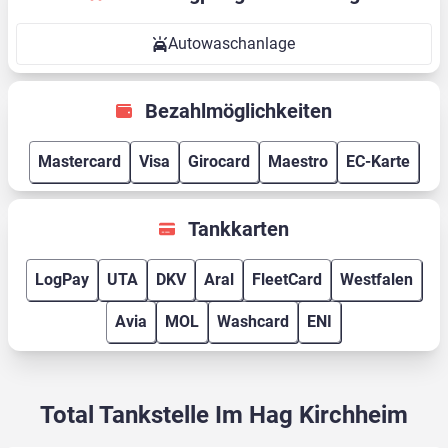
Autowaschanlage
Bezahlmöglichkeiten
Mastercard
Visa
Girocard
Maestro
EC-Karte
Tankkarten
LogPay
UTA
DKV
Aral
FleetCard
Westfalen
Avia
MOL
Washcard
ENI
Total Tankstelle Im Hag Kirchheim