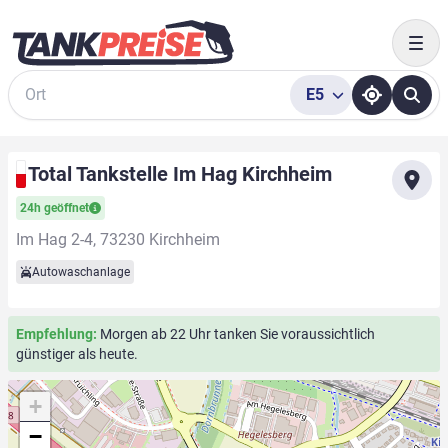
Togg
E5
Suche
Total Tankstelle Im Hag Kirchheim
24h geöffnet
Im Hag 2-4, 73230 Kirchheim
Autowaschanlage
Empfehlung:
Morgen ab 22 Uhr tanken Sie voraussichtlich
günstiger als heute.
+
−