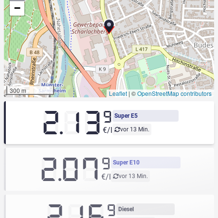
−
300 m
Leaflet
|
©
OpenStreetMap contributors
2.13
9
Super E5
€/l
vor 13 Min.
2.07
9
Super E10
€/l
vor 13 Min.
2.16
9
Diesel