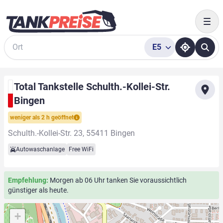
Togg
E5
Suche
Total Tankstelle Schulth.-Kollei-Str.
Bingen
weniger als 2 h geöffnet
Schulth.-Kollei-Str. 23, 55411 Bingen
Autowaschanlage
Free WiFi
Empfehlung:
Morgen ab 06 Uhr tanken Sie voraussichtlich
günstiger als heute.
+