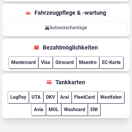
Fahrzeugpflege & -wartung
Autowaschanlage
Bezahlmöglichkeiten
Mastercard
Visa
Girocard
Maestro
EC-Karte
Tankkarten
LogPay
UTA
DKV
Aral
FleetCard
Westfalen
Avia
MOL
Washcard
ENI