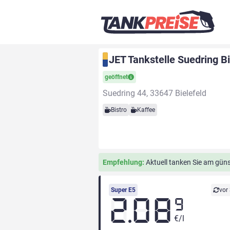
JET Tankstelle Suedring Bi
geöffnet
Suedring 44, 33647 Bielefeld
Bistro
Kaffee
Empfehlung:
Aktuell tanken Sie am güns
Super E5
vor
2.08
9
€/l