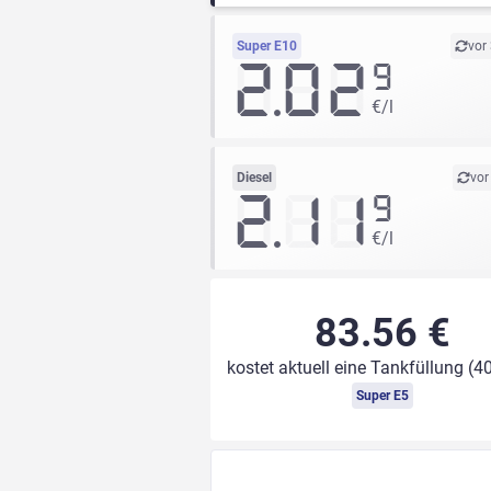
Super E10
vor
2.02
9
€/l
Diesel
vor
2.11
9
€/l
83.56 €
kostet aktuell eine Tankfüllung (40
Super E5