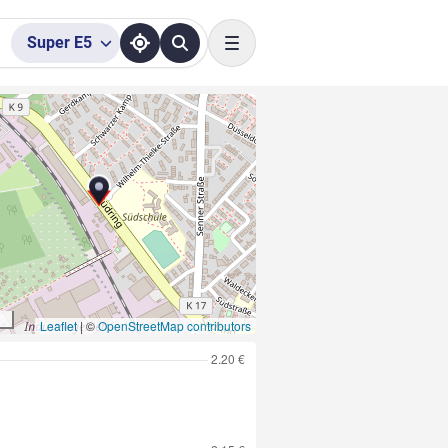
Super
E5
Toggle navigation
Leaflet
|
©
OpenStreetMap contributors