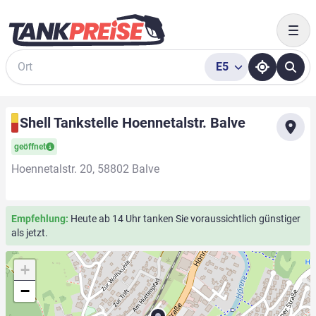
Togg
E5
Suche
Shell Tankstelle Hoennetalstr. Balve
geöffnet
Hoennetalstr. 20, 58802 Balve
Empfehlung:
Heute ab 14 Uhr tanken Sie voraussichtlich günstiger
als jetzt.
+
−