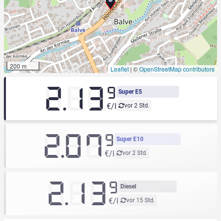
200 m
Leaflet
|
©
OpenStreetMap contributors
2.13
9
Super E5
€/l
vor 2 Std.
2.07
9
Super E10
€/l
vor 2 Std.
2.13
9
Diesel
€/l
vor 15 Std.