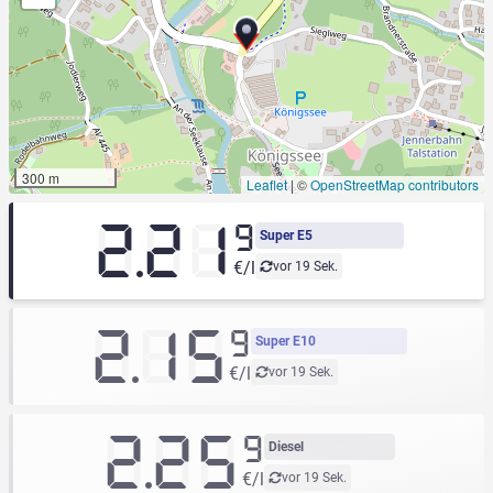
300 m
Leaflet
|
©
OpenStreetMap contributors
2.21
9
Super E5
€/l
vor 19 Sek.
2.15
9
Super E10
€/l
vor 19 Sek.
2.25
9
Diesel
€/l
vor 19 Sek.