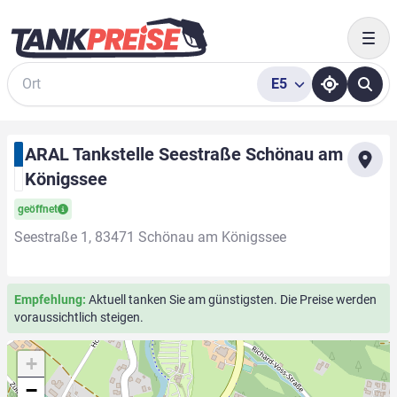
Togg
E5
Suche
ARAL Tankstelle Seestraße Schönau am
Königssee
geöffnet
Seestraße 1, 83471 Schönau am Königssee
Empfehlung:
Aktuell tanken Sie am günstigsten. Die Preise werden
voraussichtlich steigen.
+
−