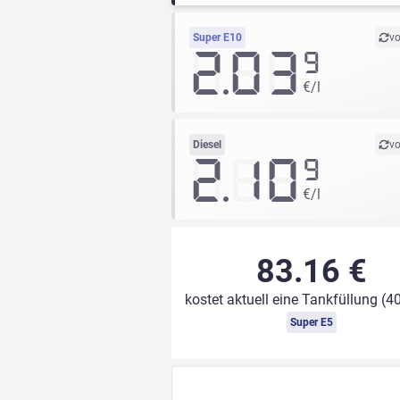
Super E10
vo
2.03
9
€/l
Diesel
vo
2.10
9
€/l
83.16 €
kostet aktuell eine Tankfüllung (40
Super E5