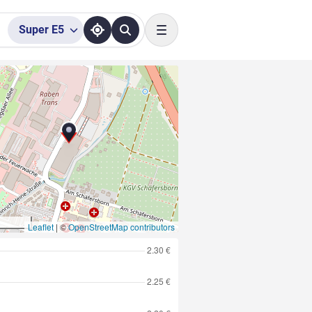
Super
E5
Toggle navigation
Leaflet
|
©
OpenStreetMap contributors