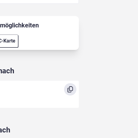
möglichkeiten
C-Karte
enach
nach