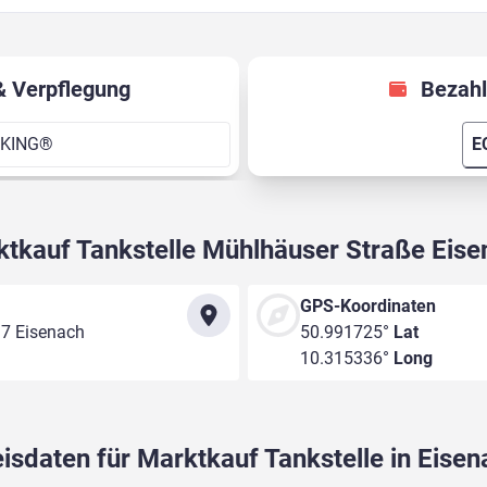
& Verpflegung
Bezahl
 KING®
E
tkauf Tankstelle Mühlhäuser Straße Eis
GPS-Koordinaten
17 Eisenach
50.991725°
Lat
10.315336°
Long
isdaten für Marktkauf Tankstelle in Eise