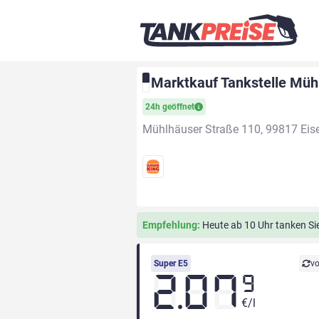
Marktkauf Tankstelle Müh
24h geöffnet
Mühlhäuser Straße 110, 99817 Eis
Empfehlung:
Heute ab 10 Uhr tanken Sie 
Super E5
vo
2.07
9
€/l