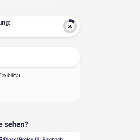
ung:
exibilität
he sehen?
Diesel Preise für Eisenach