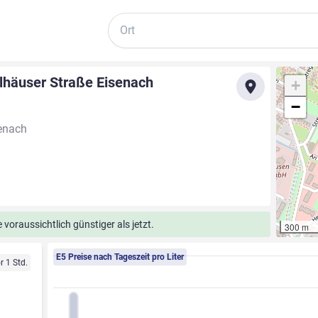
Suche
lhäuser Straße Eisenach
+
−
enach
voraussichtlich günstiger als jetzt.
300 m
E5 Preise nach Tageszeit pro Liter
r 1 Std.