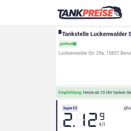
Tankstelle Luckenwalder S
geöffnet
Luckenwalder Str. 29a, 15837 Baru
Empfehlung:
Heute ab 10 Uhr tanken Sie 
Super E5
vo
2.12
9
€/l