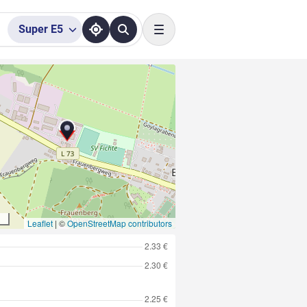
Super
E5
Toggle navigation
Leaflet
|
©
OpenStreetMap contributors