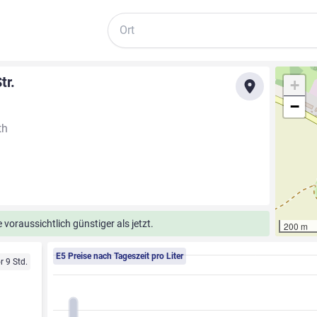
Suche
tr.
+
−
th
voraussichtlich günstiger als jetzt.
200 m
E5 Preise nach Tageszeit pro Liter
r 9 Std.