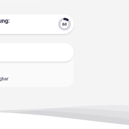
ung:
ügbar