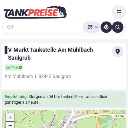
Togg
E5
Suche
V-Markt Tankstelle Am Mühlbach
Saulgrub
geöffnet
Am Mühlbach 1, 82442 Saulgrub
Empfehlung:
Morgen ab 04 Uhr tanken Sie voraussichtlich
günstiger als heute.
+
−