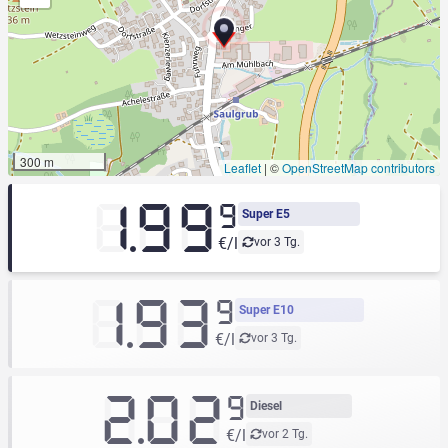
300 m
Leaflet
|
©
OpenStreetMap contributors
1.99
9
Super E5
€/l
vor 3 Tg.
1.93
9
Super E10
€/l
vor 3 Tg.
2.02
9
Diesel
€/l
vor 2 Tg.