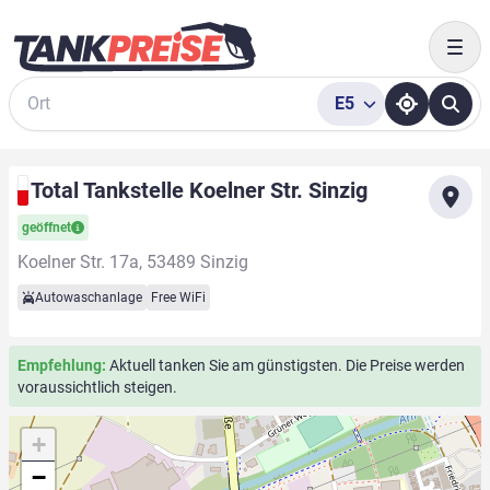
Togg
E5
Suche
Total Tankstelle Koelner Str. Sinzig
geöffnet
Koelner Str. 17a, 53489 Sinzig
Autowaschanlage
Free WiFi
Empfehlung:
Aktuell tanken Sie am günstigsten. Die Preise werden
voraussichtlich steigen.
+
−