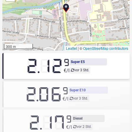
300 m
Leaflet
|
©
OpenStreetMap contributors
2.12
9
Super E5
€/l
vor 3 Std.
2.06
9
Super E10
€/l
vor 3 Std.
2.17
9
Diesel
€/l
vor 2 Std.