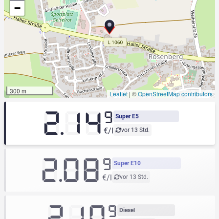
−
300 m
Leaflet
|
©
OpenStreetMap contributors
2.14
9
Super E5
€/l
vor 13 Std.
2.08
9
Super E10
€/l
vor 13 Std.
2.10
9
Diesel