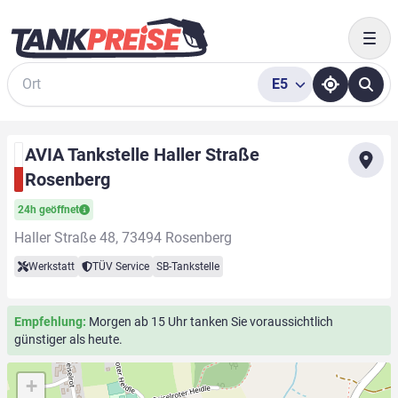
Togg
E5
Suche
AVIA Tankstelle Haller Straße
Rosenberg
24h geöffnet
Haller Straße 48, 73494 Rosenberg
Werkstatt
TÜV Service
SB-Tankstelle
Empfehlung:
Morgen ab 15 Uhr tanken Sie voraussichtlich
günstiger als heute.
+