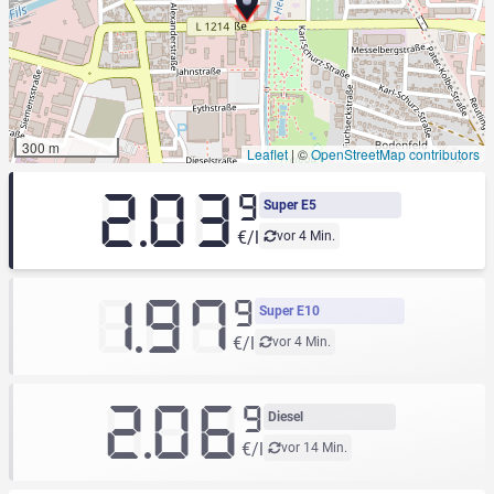
300 m
Leaflet
|
©
OpenStreetMap contributors
2.03
9
Super E5
€/l
vor 4 Min.
1.97
9
Super E10
€/l
vor 4 Min.
2.06
9
Diesel
€/l
vor 14 Min.