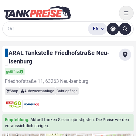
Togg
E5
Suche
ARAL Tankstelle Friedhofstraße Neu-
Isenburg
geöffnet
Friedhofstraße 11, 63263 Neu-Isenburg
Shop
Autowaschanlage
Cabriopflege
Empfehlung:
Aktuell tanken Sie am günstigsten. Die Preise werden
voraussichtlich steigen.