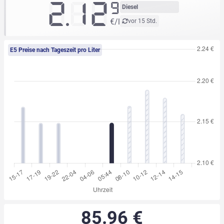
2.12
9
Diesel
€/l
vor 15 Std.
E5 Preise nach Tageszeit pro Liter
85.96 €