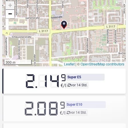
+
−
300 m
Leaflet
|
©
OpenStreetMap contributors
2.14
9
Super E5
€/l
vor 14 Std.
2.08
9
Super E10
€/l
vor 14 Std.